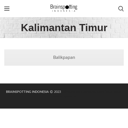
Kalimantan Timur
Balikpapan
BRAINSPOTTING INDONESIA
2023
Maknative
dailytekno.net
sewa hiace
Rental
Jakarta
mybest.id